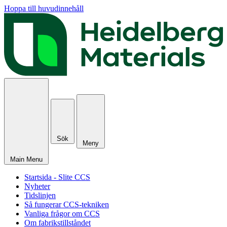
Hoppa till huvudinnehåll
Sök
Meny
Main Menu
Startsida - Slite CCS
Nyheter
Tidslinjen
Så fungerar CCS-tekniken
Vanliga frågor om CCS
Om fabrikstillståndet