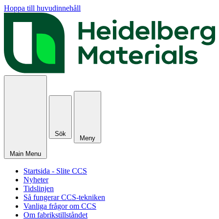
Hoppa till huvudinnehåll
Sök
Meny
Main Menu
Startsida - Slite CCS
Nyheter
Tidslinjen
Så fungerar CCS-tekniken
Vanliga frågor om CCS
Om fabrikstillståndet