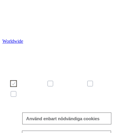
Worldwide
Vi använder cookies för att göra din användarupplevelse så bra o
effektiv som möjligt. Vänligen gör ditt val med hjälp av knappar
nedan. Du kan läsa mer om våra cookies här i informationsrut
eller på vår sida om
cookie policy
.
Necessary
Preferences
Analytics
Marketing
Mer/mindre information
Använd enbart nödvändiga cookies