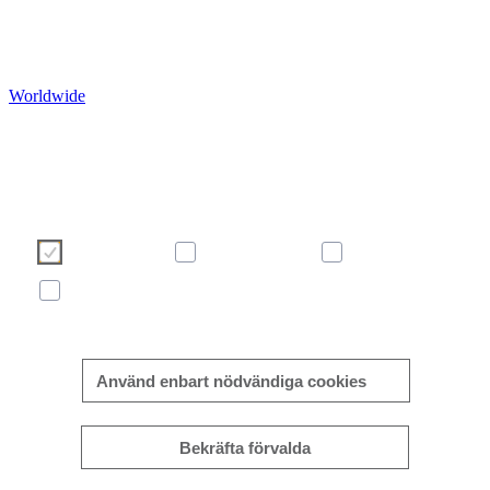
Worldwide
Vi använder cookies för att göra din användarupplevelse så bra o
effektiv som möjligt. Vänligen gör ditt val med hjälp av knappar
nedan. Du kan läsa mer om våra cookies här i informationsrut
eller på vår sida om
cookie policy
.
Necessary
Preferences
Analytics
Marketing
Mer/mindre information
Använd enbart nödvändiga cookies
Bekräfta förvalda