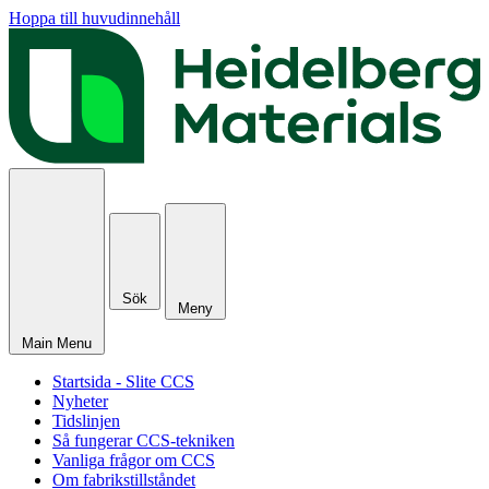
Hoppa till huvudinnehåll
Sök
Meny
Main Menu
Startsida - Slite CCS
Nyheter
Tidslinjen
Så fungerar CCS-tekniken
Vanliga frågor om CCS
Om fabrikstillståndet