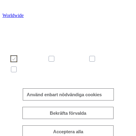
Worldwide
Vi använder cookies för att göra din användarupplevelse så bra o
effektiv som möjligt. Vänligen gör ditt val med hjälp av knappar
nedan. Du kan läsa mer om våra cookies här i informationsrut
eller på vår sida om
cookie policy
.
Necessary
Preferences
Analytics
Marketing
Mer/mindre information
Använd enbart nödvändiga cookies
Bekräfta förvalda
Acceptera alla